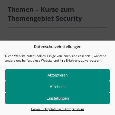
Themen – Kurse zum
Themengebiet Security
Datenschutzeinstellungen
Diese Webiste nutzt Cookies. Einige von ihnen sind essenziell, während
© Copyright 1993 –
2026 eXplico Software GmbH |
andere uns helfen, diese Website und Ihre Erfahrung zu verbessern.
Impressum
|
Datenschutz
|
AGB
|
Cookieeinstellungen (EU)
Akzeptieren
Ablehnen
Einstellungen
Cookie Policy
Datenschutz
Impressum