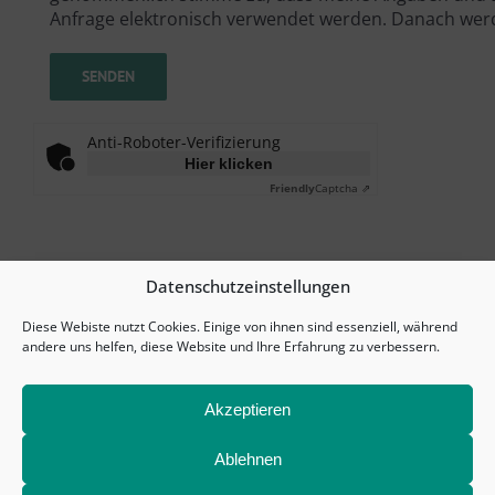
Anfrage elektronisch verwendet werden. Danach werd
Anti-Roboter-Verifizierung
Hier klicken
Friendly
Captcha ⇗
Datenschutzeinstellungen
Diese Webiste nutzt Cookies. Einige von ihnen sind essenziell, während
andere uns helfen, diese Website und Ihre Erfahrung zu verbessern.
© Copyright 1993 –
2026 eXplico Software GmbH |
Impressum
|
Datenschutz
|
AGB
|
Akzeptieren
Cookieeinstellungen (EU)
Ablehnen